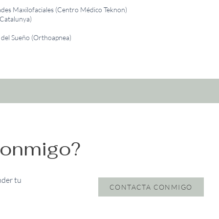
des Maxilofaciales (Centro Médico Teknon)
 Catalunya)
a del Sueño (Orthoapnea)
 conmigo?
nder tu
CONTACTA CONMIGO