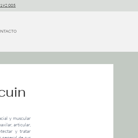
 192 005
NTACTO
cuin
acial y muscular
ilar, articular,
tectar y tratar
r general de sus