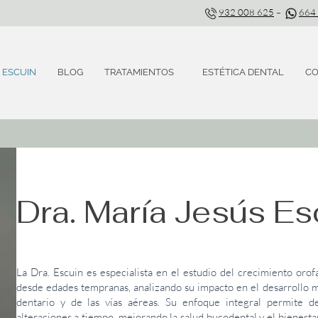
932 008 625
–
664
. ESCUIN
BLOG
TRATAMIENTOS
ESTÉTICA DENTAL
CO
Dra. María Jesús Es
La Dra. Escuin es especialista en el estudio del crecimiento orof
desde edades tempranas, analizando su impacto en el desarrollo max
dentario y de las vías aéreas. Su enfoque integral permite de
alteraciones a tiempo, mejorando la salud bucodental y el bienesta